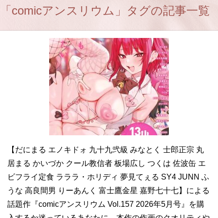
「comicアンスリウム」タグの記事一覧
【だにまる エノキドォ 九十九弐級 みなとく 士郎正宗 丸
居まる かいづか クール教信者 板場広し つくは 佐波缶 エ
ビフライ定食 ラララ・ホリディ 夢見てぇる SY4 JUNN ふ
うな 高良間男 りーあんく 富士鷹金星 嘉野七十七】による
話題作『comicアンスリウム Vol.157 2026年5月号』を購
入するか迷っているあなたに。本作の作画のクオリティや