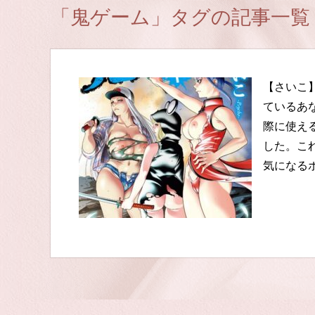
「鬼ゲーム」タグの記事一覧
【さいこ
ているあ
際に使え
した。こ
気になる