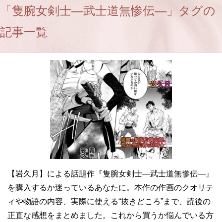
「隻腕女剣士―武士道無惨伝―」タグの
記事一覧
【岩久月】による話題作『隻腕女剣士―武士道無惨伝―』
を購入するか迷っているあなたに。本作の作画のクオリテ
ィや物語の内容、実際に使える“抜きどころ”まで、読後の
正直な感想をまとめました。これから買うか悩んでいる方