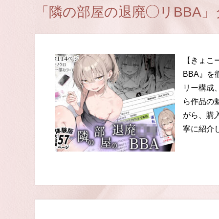
「隣の部屋の退廃◯リBBA
【きょこ
BBA』
リー構成
ら作品の
がら、購
寧に紹介