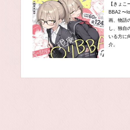
【きょこ
BBA2 〜
画、物語
し、独自
いる方に
介。