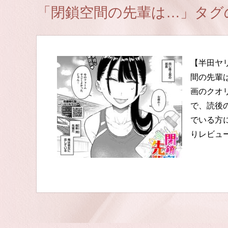
「閉鎖空間の先輩は…」タグ
【半田ヤ
間の先輩
画のクオ
で、読後
でいる方
りレビュ