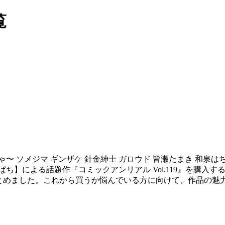
覧
ゃ〜 ソメジマ ギンザケ 針金紳士 ガロウド 皆瀬たまき 和泉はち
んぱち】による話題作『コミックアンリアル Vol.119』を購
まとめました。これから買うか悩んでいる方に向けて、作品の魅