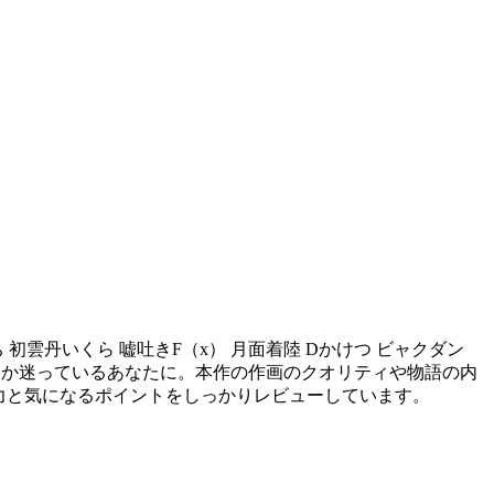
 初雲丹いくら 嘘吐きF（x） 月面着陸 Dかけつ ビャクダン
入するか迷っているあなたに。本作の作画のクオリティや物語の内
力と気になるポイントをしっかりレビューしています。