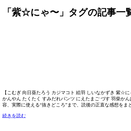
「紫☆にゃ〜」タグの記事一
【こむぎ 向日葵たろう カジマコト 絵羽 しいなかずき 紫☆に
かんやん たくたく すみだれパンツ にえたまご づす 羽柴か
容、実際に使える“抜きどころ”まで、読後の正直な感想を
続きを読む