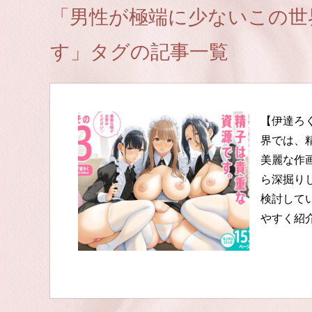
「男性が極端に少ないこの世
す」タグの記事一覧
【伊達ろ
界では、
美麗な作
ら深掘り
検討して
やすく紹