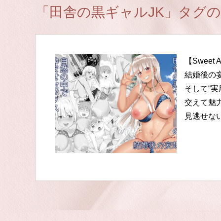
「田舎の黒ギャルJK」タグ
【Swee
結婚後の
そして“
交えて魅
見逃せな