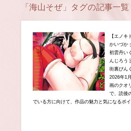
「海山そぜ」タグの記事一覧
【エノキド
かいづか 
初雲丹いく
んじろう 
街裏ぴんく
2026年
画のクオ
で、読後
でいる方に向けて、作品の魅力と気になるポイ