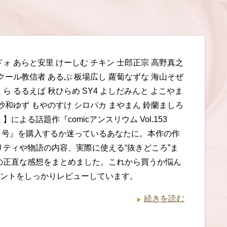
ォ あらと安里 けーしむ チキン 士郎正宗 高野真之
クール教信者 あるぷ 板場広し 蘿蔔なずな 海山そぜ
ら るるえぱ 秋ひらめ SY4 よしだみんと よこやま
沙和ゆず もやのすけ シロパカ まやまん 鈴蘭ましろ
】による話題作『comicアンスリウム Vol.153
1月号』を購入するか迷っているあなたに。本作の作
リティや物語の内容、実際に使える“抜きどころ”ま
の正直な感想をまとめました。これから買うか悩ん
ントをしっかりレビューしています。
続きを読む