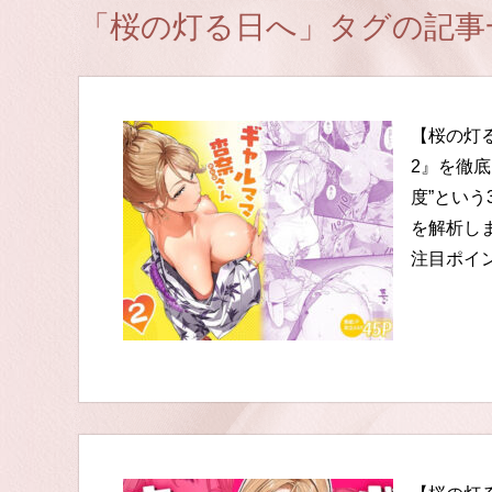
「桜の灯る日へ」タグの記事
【桜の灯
2』を徹
度”とい
を解析し
注目ポイ