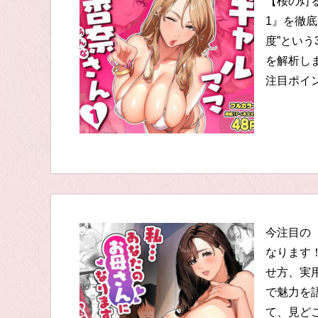
【桜の灯
1』を徹
度”とい
を解析し
注目ポイ
今注目の
なります
せ方、実
で魅力を
て、見ど