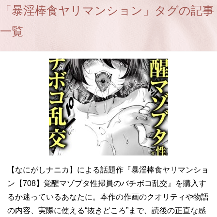
「暴淫棒食ヤリマンション」タグの記事
一覧
【なにがしナニカ】による話題作『暴淫棒食ヤリマンショ
ン【708】覚醒マゾブタ性掃員のバチボコ乱交』を購入す
るか迷っているあなたに。本作の作画のクオリティや物語
の内容、実際に使える“抜きどころ”まで、読後の正直な感