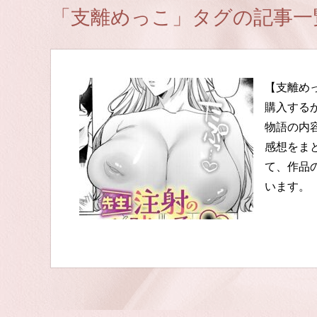
「支離めっこ」タグの記事一
【支離め
購入する
物語の内
感想をま
て、作品
います。