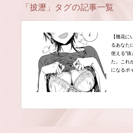
「披瀝」タグの記事一覧
【幾花に
るあなた
使える“
た。これ
になるポ