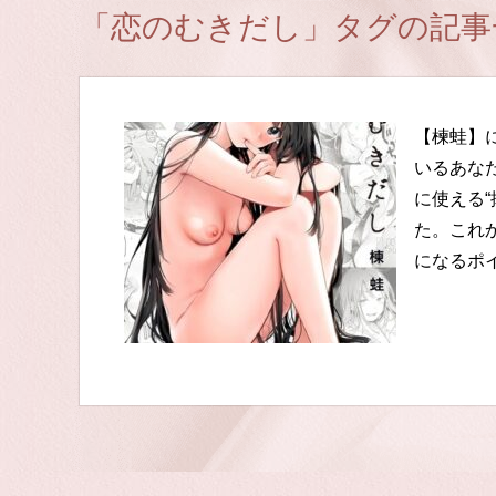
「恋のむきだし」タグの記事
【楝蛙】
いるあな
に使える
た。これ
になるポ