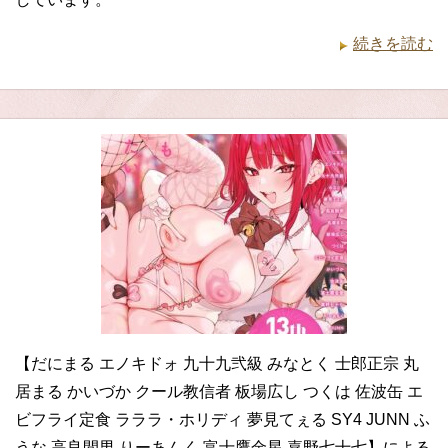
続きを読む
【だにまる エノキドォ 九十九弐級 みなとく 士郎正宗 丸
居まる かいづか クール教信者 板場広し つくは 佐波缶 エ
ビフライ定食 ラララ・ホリディ 夢見てぇる SY4 JUNN ふ
うな 高良間男 りーあんく 富士鷹金星 嘉野七十七】による