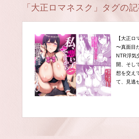
「大正ロマネスク」タグの記
【大正ロ
〜真面目
NTR浮
開、そし
想を交え
て、見逃