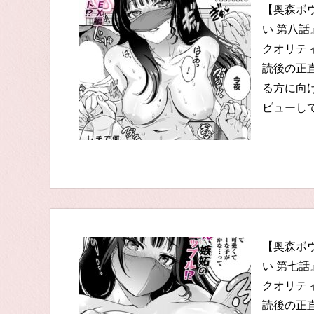
【奥森ボ
い 第八
クオリテ
読後の正
る方に向
ビューし
【奥森ボ
い 第七
クオリテ
読後の正