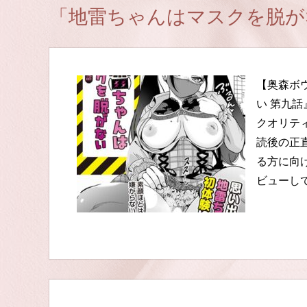
「地雷ちゃんはマスクを脱が
【奥森ボ
い 第九
クオリテ
読後の正
る方に向
ビューし