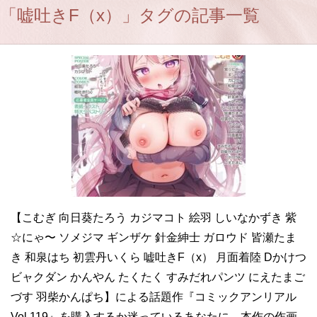
「嘘吐きF（x）」タグの記事一覧
【こむぎ 向日葵たろう カジマコト 絵羽 しいなかずき 紫
☆にゃ〜 ソメジマ ギンザケ 針金紳士 ガロウド 皆瀬たま
き 和泉はち 初雲丹いくら 嘘吐きF（x） 月面着陸 Dかけつ
ビャクダン かんやん たくたく すみだれパンツ にえたまご
づす 羽柴かんぱち】による話題作『コミックアンリアル
Vol.119』を購入するか迷っているあなたに。本作の作画