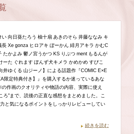
覧
い 向日葵たろう 柚十扇 あきのそら 井藤ななみ キ
長 Xe gonza ヒロアキ ぼーかん 緋月アキラ かむC
 たかよみ 鬱ノ宮うかつ KS りぶつ ment もるんが
けーた ぐれます ぽんず犬キメラ かめかめ すぴこ
向井ゆくる 山ジーノ】による話題作『COMIC E×E
NZA限定特典付き】』を購入するか迷っているあな
作の作画のクオリティや物語の内容、実際に使え
どころ”まで、読後の正直な感想をまとめました。こ
力と気になるポイントをしっかりレビューしてい
続きを読む