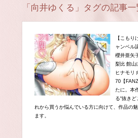
「向井ゆくる」タグの記事一
【こもりけ
ャンベル議
櫻井亜矢子
梨比 館山
ヒナモリ 
70【FA
たに。本
る“抜き
れから買うか悩んでいる方に向けて、作品の魅
ます。