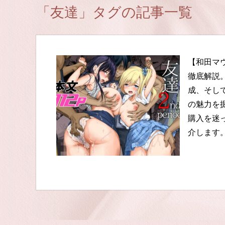
「友達」タグの記事一覧
【和田マウ
徹底解説
成、そし
の魅力を
購入を迷
介します