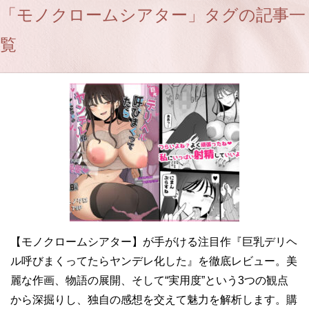
「モノクロームシアター」タグの記事一
覧
【モノクロームシアター】が手がける注目作『巨乳デリヘ
ル呼びまくってたらヤンデレ化した』を徹底レビュー。美
麗な作画、物語の展開、そして“実用度”という3つの観点
から深掘りし、独自の感想を交えて魅力を解析します。購