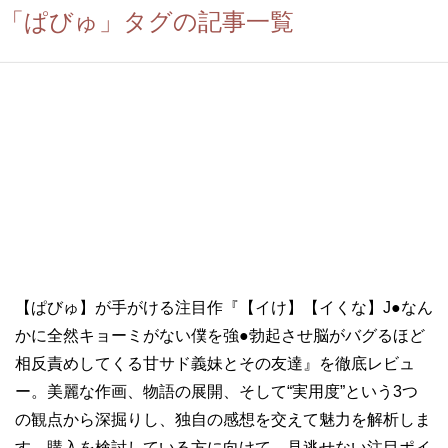
「ぱびゅ」タグの記事一覧
【ぱびゅ】が手がける注目作『【イけ】【イくな】J●なん
かに全然キョーミがない僕を強●勃起させ脳がバグるほど
相反責めしてくる甘サド義妹とその友達』を徹底レビュ
ー。美麗な作画、物語の展開、そして“実用度”という3つ
の観点から深掘りし、独自の感想を交えて魅力を解析しま
す。購入を検討している方に向けて、見逃せない注目ポイ