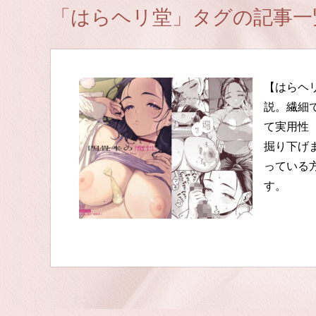
「はらヘリ堂」タグの記事一
【はらヘ
説。繊細
て実用性
掘り下げ
っている
す。