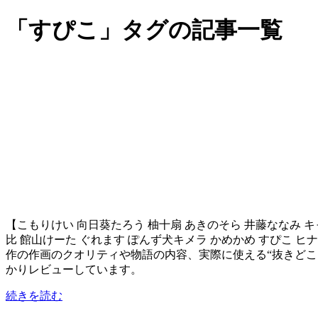
「すぴこ」タグの記事一覧
【こもりけい 向日葵たろう 柚十扇 あきのそら 井藤ななみ キャンベ
比 館山けーた ぐれます ぽんず犬キメラ かめかめ すぴこ ヒ
作の作画のクオリティや物語の内容、実際に使える“抜きど
かりレビューしています。
続きを読む