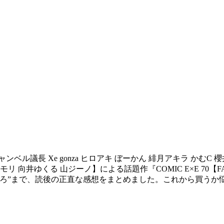
ル議長 Xe gonza ヒロアキ ぼーかん 緋月アキラ かむC 櫻井
ナモリ 向井ゆくる 山ジーノ】による話題作『COMIC E×E 7
ころ”まで、読後の正直な感想をまとめました。これから買うか