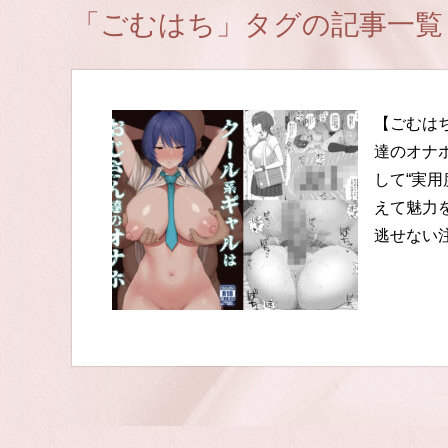
「ごむはち」タグの記事一覧
【ごむは
達のオナ
して“実
えて魅力
逃せない