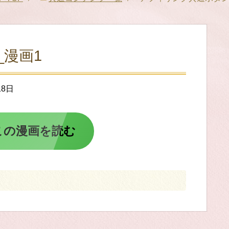
漫画1
18日
この漫画を読む