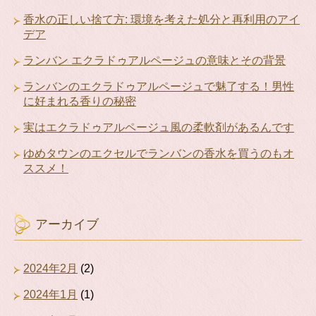
香水の正しい捨て方: 環境を考えた処分と再利用のアイ
デア
ランバン エクラドゥアルページュの意味とその背景
ランバンのエクラドゥアルページュで魅了する！男性
に好まれる香りの秘密
実はエクラドゥアルページュ風の柔軟剤があるんです
ゆめタウンのエクセルでランバンの香水を買うのもオ
ススメ！
アーカイブ
2024年2月
(2)
2024年1月
(1)