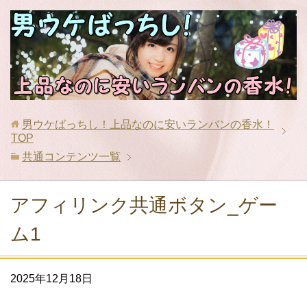
男ウケばっちし！上品なのに安いランバンの香水！
TOP
共通コンテンツ一覧
アフィリンク共通ボタン_ゲー
ム1
2025年12月18日